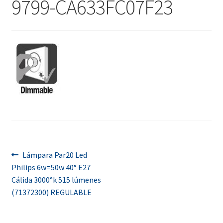
9799-CA633FC07F23
menú
Contacta con nosotros
hijo
Navegación
Anterior:
Lámpara Par20 Led
Philips 6w=50w 40° E27
de
Cálida 3000°k 515 lúmenes
entradas
(71372300) REGULABLE