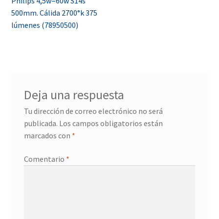
Philips 4,5w=60w S14s
de
500mm. Cálida 2700°k 375
entradas
lúmenes (78950500)
Deja una respuesta
Tu dirección de correo electrónico no será
publicada.
Los campos obligatorios están
marcados con
*
Comentario
*