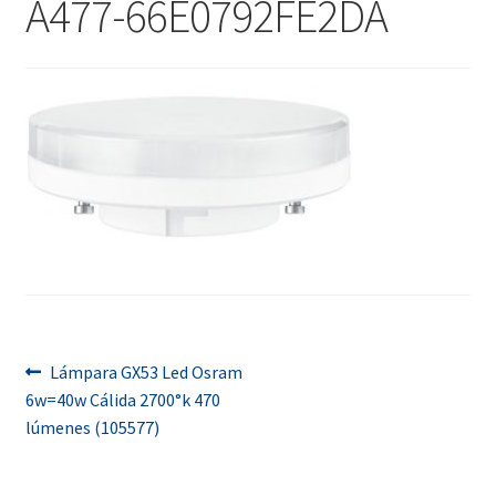
A477-66E0792FE2DA
menú
Contacta con nosotros
hijo
Navegación
Anterior:
Lámpara GX53 Led Osram
6w=40w Cálida 2700°k 470
de
lúmenes (105577)
entradas