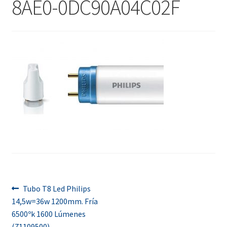
8AE0-0DC90A04C02F
menú
Contacta con nosotros
hijo
Navegación
Anterior:
Tubo T8 Led Philips
14,5w=36w 1200mm. Fría
de
6500ºk 1600 Lúmenes
(71109500)