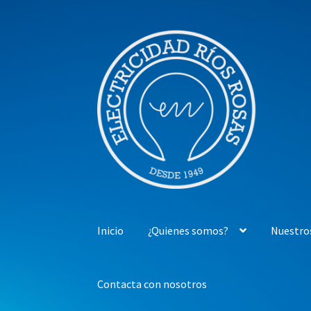
Ir
Ir
a
al
la
contenido
navegación
Inicio
¿Quienes somos?
Nuestro
Contacta con nosotros