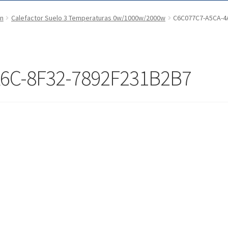
ón
Calefactor Suelo 3 Temperaturas 0w/1000w/2000w
C6C077C7-A5CA-4
6C-8F32-7892F231B2B7