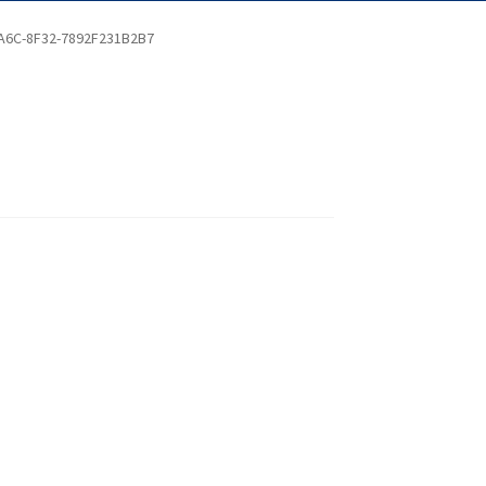
A6C-8F32-7892F231B2B7