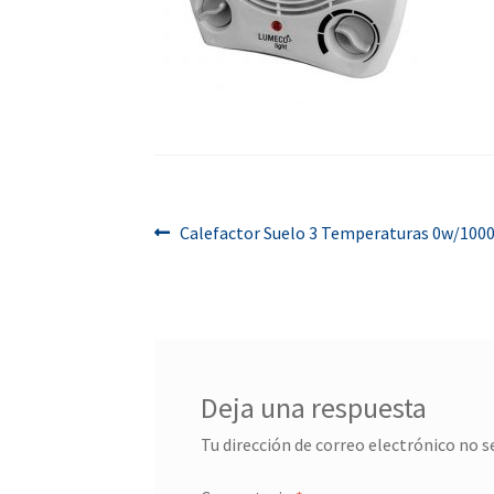
Navegación
Anterior:
Calefactor Suelo 3 Temperaturas 0w/10
de
entradas
Deja una respuesta
Tu dirección de correo electrónico no s