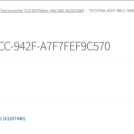
Fluorescente TL-D 80 Philips 36w 865 (63207440)
7972359A-4CEF-4BCC-942
CC-942F-A7F7FEF9C570
5 (63207440)