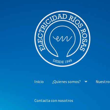
Ir
Ir
a
al
la
contenido
navegación
Inicio
¿Quienes somos?
Nuestro
Contacta con nosotros