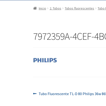
Inicio
2. Tubos
Tubos fluorescentes
Tubo 
7972359A-4CEF-4B
Navegación
Anterior:
Tubo Fluorescente TL-D 80 Philips 36w 86
de