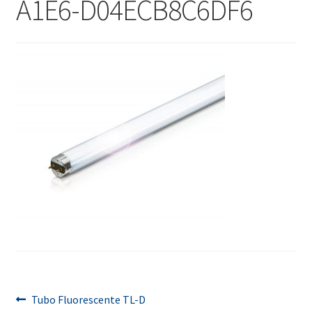
A1E6-D04ECB8C6DF6
menú
Contacta con nosotros
hijo
Navegación
Anterior:
Tubo Fluorescente TL-D