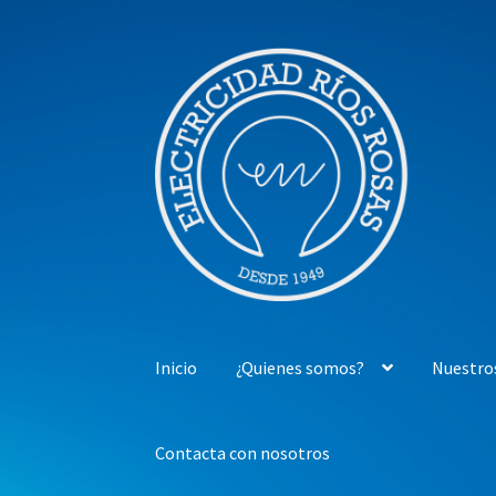
Ir
Ir
a
al
la
contenido
navegación
Inicio
¿Quienes somos?
Nuestro
Contacta con nosotros