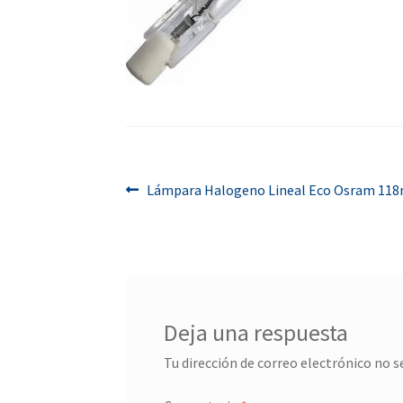
Navegación
Anterior:
Lámpara Halogeno Lineal Eco Osram 11
de
entradas
Deja una respuesta
Tu dirección de correo electrónico no s