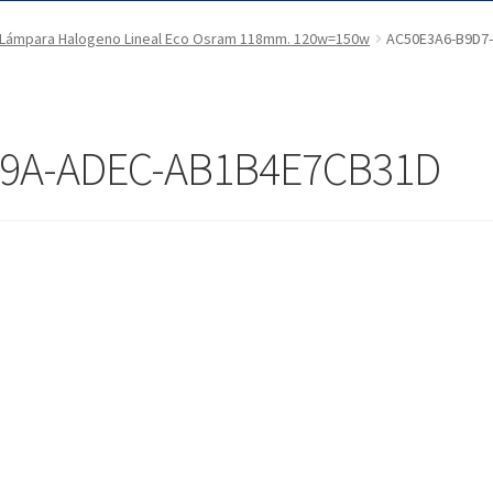
Lámpara Halogeno Lineal Eco Osram 118mm. 120w=150w
AC50E3A6-B9D7
79A-ADEC-AB1B4E7CB31D