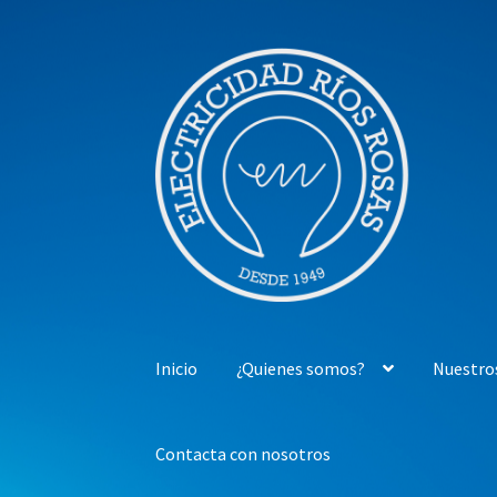
Ir
Ir
a
al
la
contenido
navegación
Inicio
¿Quienes somos?
Nuestro
Contacta con nosotros