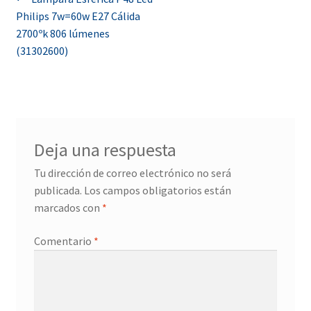
Navegación
Philips 7w=60w E27 Cálida
de
2700ºk 806 lúmenes
entradas
(31302600)
Deja una respuesta
Tu dirección de correo electrónico no será
publicada.
Los campos obligatorios están
marcados con
*
Comentario
*