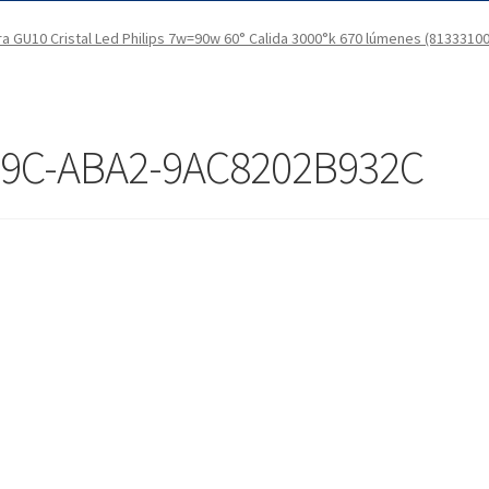
a GU10 Cristal Led Philips 7w=90w 60° Calida 3000°k 670 lúmenes (81333100
39C-ABA2-9AC8202B932C