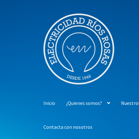
Ir
Ir
a
al
la
contenido
navegación
Inicio
¿Quienes somos?
Nuestro
Contacta con nosotros