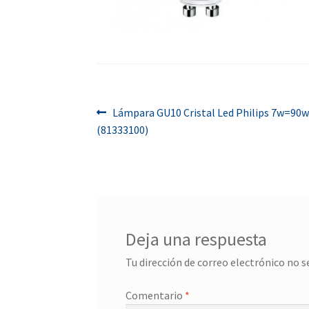
Navegación
Anterior:
Lámpara GU10 Cristal Led Philips 7w=90w
(81333100)
de
entradas
Deja una respuesta
Tu dirección de correo electrónico no s
Comentario
*