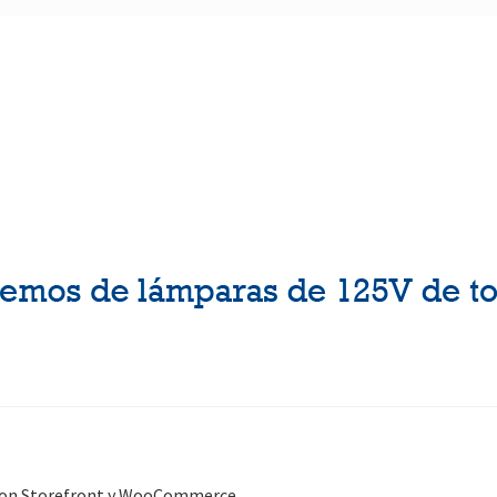
con Storefront y WooCommerce
.