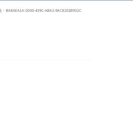
)
BA8AEA1A-1D00-439C-ABA2-9AC8202B932C