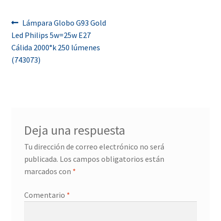
Navegación
Anterior:
Lámpara Globo G93 Gold
Led Philips 5w=25w E27
de
Cálida 2000°k 250 lúmenes
entradas
(743073)
Deja una respuesta
Tu dirección de correo electrónico no será
publicada.
Los campos obligatorios están
marcados con
*
Comentario
*