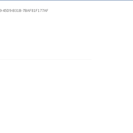
9-45D9-B31B-7BAF81F177AF