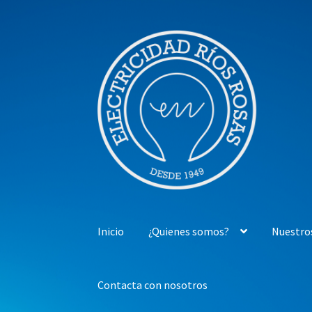
Ir
Ir
a
al
la
contenido
navegación
Inicio
¿Quienes somos?
Nuestro
Contacta con nosotros