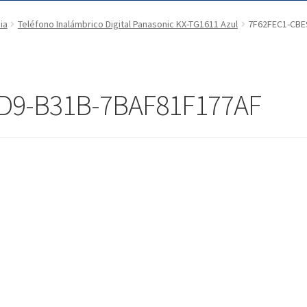
ia
Teléfono Inalámbrico Digital Panasonic KX-TG1611 Azul
7F62FEC1-CBE
D9-B31B-7BAF81F177AF