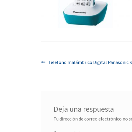
Navegación
Anterior:
Teléfono Inalámbrico Digital Panasonic 
de
entradas
Deja una respuesta
Tu dirección de correo electrónico no s