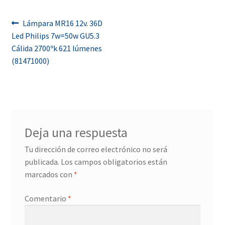
Navegación
Anterior:
Lámpara MR16 12v. 36D
Led Philips 7w=50w GU5.3
de
Cálida 2700ºk 621 lúmenes
entradas
(81471000)
Deja una respuesta
Tu dirección de correo electrónico no será
publicada.
Los campos obligatorios están
marcados con
*
Comentario
*