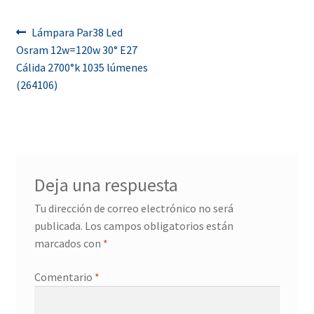
Navegación
Anterior:
Lámpara Par38 Led
Osram 12w=120w 30° E27
de
Cálida 2700°k 1035 lúmenes
entradas
(264106)
Deja una respuesta
Tu dirección de correo electrónico no será
publicada.
Los campos obligatorios están
marcados con
*
Comentario
*