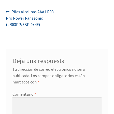
Navegación
Anterior:
Pilas Alcalinas AAA LR03
Pro Power Panasonic
de
(LR03PP/8BP 4+4F)
entradas
Deja una respuesta
Tu dirección de correo electrónico no será
publicada.
Los campos obligatorios están
marcados con
*
Comentario
*