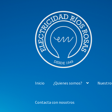
Ir
Ir
a
al
la
contenido
navegación
Inicio
¿Quienes somos?
Nuestro
Contacta con nosotros