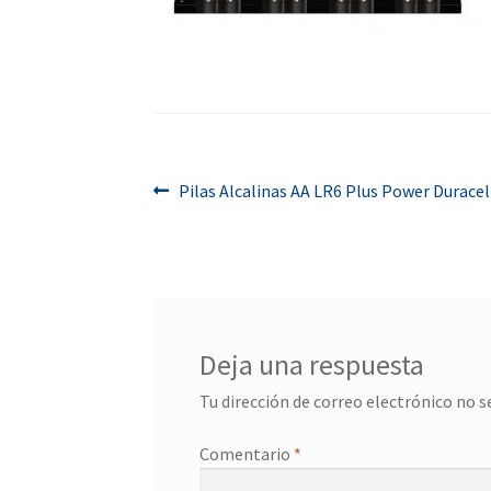
Navegación
Anterior:
Pilas Alcalinas AA LR6 Plus Power Durace
de
entradas
Deja una respuesta
Tu dirección de correo electrónico no s
Comentario
*