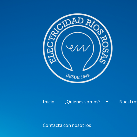
Ir
Ir
a
al
la
contenido
navegación
Inicio
¿Quienes somos?
Nuestro
Contacta con nosotros