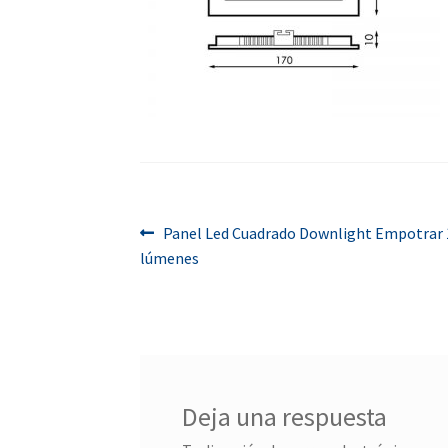
Navegación
Anterior:
Panel Led Cuadrado Downlight Empotrar 1
lúmenes
de
entradas
Deja una respuesta