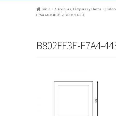
Inicio
4. Apliques, Lámparas y Flexos
Plafon
E7A4-44E6-8F0A-2B7DE6714CF3
B802FE3E-E7A4-44