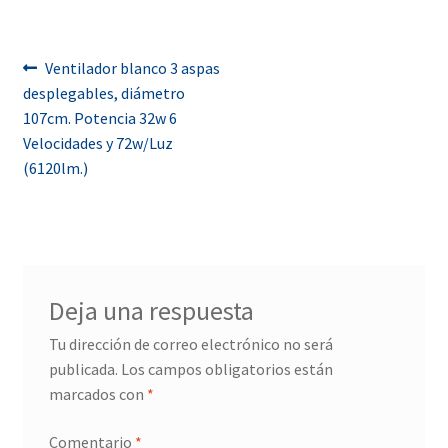
Navegación
Anterior:
Ventilador blanco 3 aspas
desplegables, diámetro
de
107cm. Potencia 32w 6
entradas
Velocidades y 72w/Luz
(6120lm.)
Deja una respuesta
Tu dirección de correo electrónico no será
publicada.
Los campos obligatorios están
marcados con
*
Comentario
*