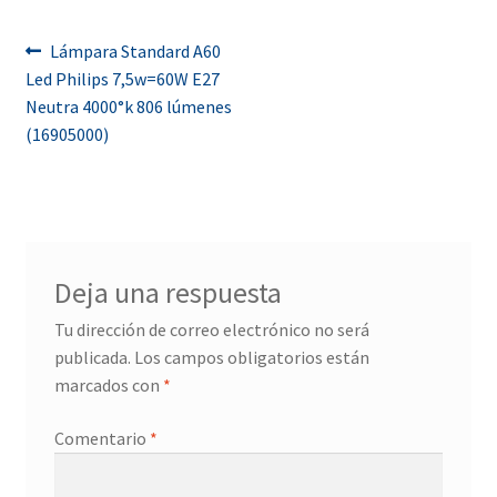
Navegación
Anterior:
Lámpara Standard A60
Led Philips 7,5w=60W E27
de
Neutra 4000°k 806 lúmenes
entradas
(16905000)
Deja una respuesta
Tu dirección de correo electrónico no será
publicada.
Los campos obligatorios están
marcados con
*
Comentario
*