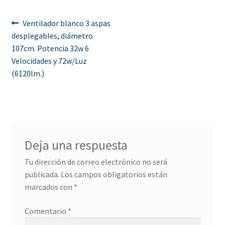
Navegación
Anterior:
Ventilador blanco 3 aspas
desplegables, diámetro
de
107cm. Potencia 32w 6
entradas
Velocidades y 72w/Luz
(6120lm.)
Deja una respuesta
Tu dirección de correo electrónico no será
publicada.
Los campos obligatorios están
marcados con
*
Comentario
*