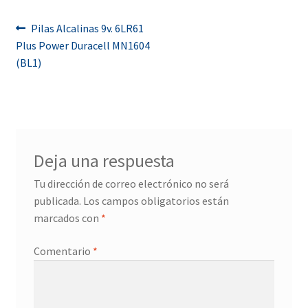
Navegación
Anterior:
Pilas Alcalinas 9v. 6LR61
Plus Power Duracell MN1604
de
(BL1)
entradas
Deja una respuesta
Tu dirección de correo electrónico no será
publicada.
Los campos obligatorios están
marcados con
*
Comentario
*