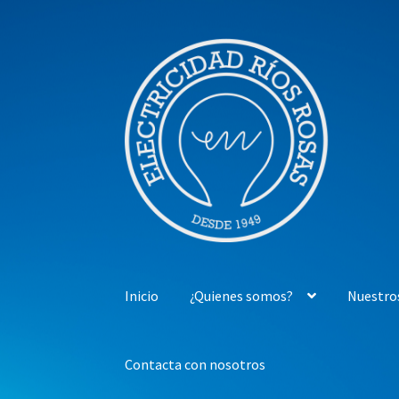
Ir
Ir
a
al
la
contenido
navegación
Inicio
¿Quienes somos?
Nuestro
Contacta con nosotros