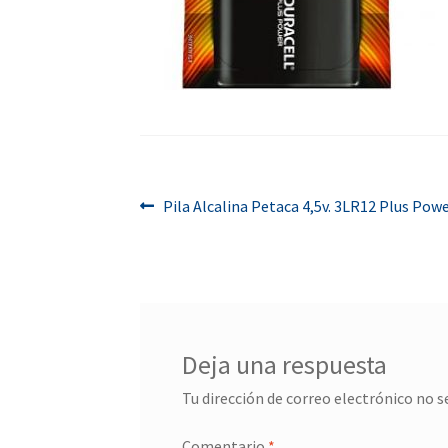
Navegación
Anterior:
Pila Alcalina Petaca 4,5v. 3LR12 Plus Pow
de
entradas
Deja una respuesta
Tu dirección de correo electrónico no s
Comentario
*