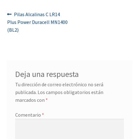
Navegación
Anterior:
Pilas Alcalinas C LR14
Plus Power Duracell MN1400
de
(BL2)
entradas
Deja una respuesta
Tu dirección de correo electrónico no será
publicada.
Los campos obligatorios están
marcados con
*
Comentario
*