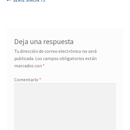
Navegación
SERIE SIMON 75
de
entradas
Deja una respuesta
Tu dirección de correo electrónico no será
publicada.
Los campos obligatorios están
marcados con
*
Comentario
*