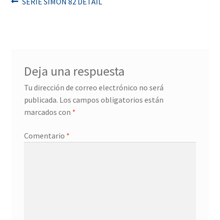
Navegación
Anterior:
SERIE SIMON 82 DETAIL
de
entradas
Deja una respuesta
Tu dirección de correo electrónico no será
publicada.
Los campos obligatorios están
marcados con
*
Comentario
*