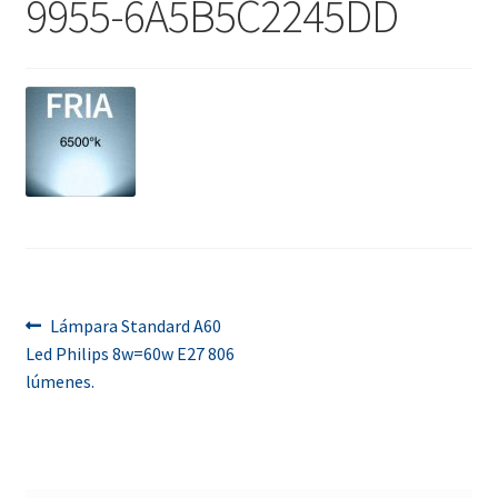
9955-6A5B5C2245DD
menú
Contacta con nosotros
hijo
Navegación
Anterior:
Lámpara Standard A60
Led Philips 8w=60w E27 806
de
lúmenes.
entradas