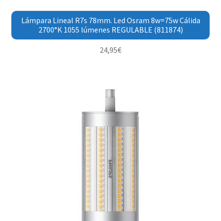
Lámpara Lineal R7s 78mm. Led Osram 8w=75w Cálida
2700°K 1055 lúmenes REGULABLE (811874)
24,95
€