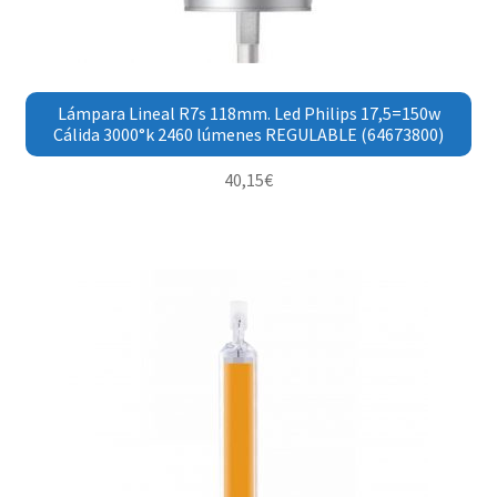
Lámpara Lineal R7s 118mm. Led Philips 17,5=150w
Cálida 3000°k 2460 lúmenes REGULABLE (64673800)
40,15
€