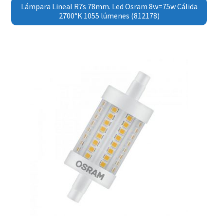
Lámpara Lineal R7s 78mm. Led Osram 8w=75w Cálida
2700°K 1055 lúmenes (812178)