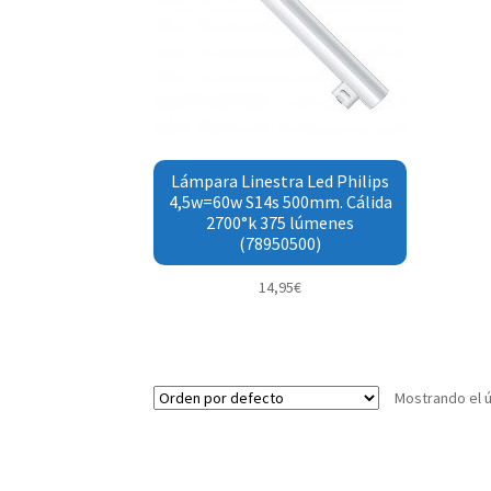
Lámpara Linestra Led Philips
4,5w=60w S14s 500mm. Cálida
2700°k 375 lúmenes
(78950500)
14,95
€
Mostrando el ú