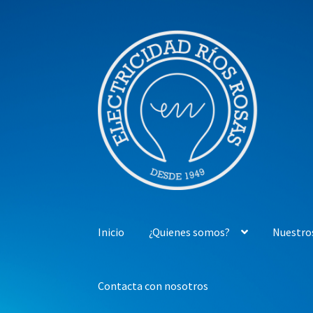
Ir
Ir
a
al
la
contenido
navegación
Inicio
¿Quienes somos?
Nuestro
Contacta con nosotros