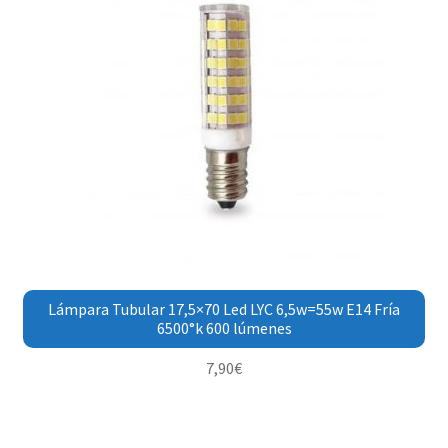
Lámpara Tubular 17,5×70 Led LYC 6,5w=55w E14 Fría
6500°k 600 lúmenes
7,90
€