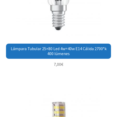
Lámpara Tubular 25×80 Led 4w=40w E14 Cálida 2700°k
400 lúmenes
7,00
€