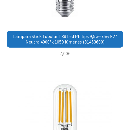
Lámpara Stick Tubular T38 Led Philips 9,5w=75w E27
Neutra 4000°k 1050 lúmenes (81453600)
7,00
€