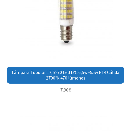
Lámpara Tubular 17,5×70 Led LYC 6,5w=55w E14 Cálida
2700°k 470 lúmenes
7,90
€