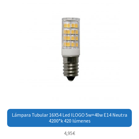
Lámpara Tubular 16X54 Led ILOGO 5w=40w E14 Neutra
4200°k 420 lúmenes
4,95
€