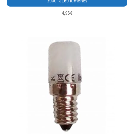
3000°k 160 lúmenes
4,95
€