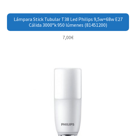
Lámpara Stick Tubular T38 Led Philips 9,5w=68w E27
Cálida 3000°k 950 lúmenes (81451200)
7,00
€