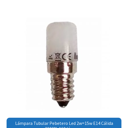
Lámpara Tubular Pebetero Led 2w=15w E14 Cálida