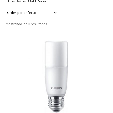
menú
Contacta con nosotros
hijo
Mostrando los 8 resultados