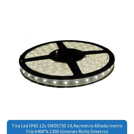
Tira Led IP65 12v. SMD5730 14,4w/metro 60leds/metro
Fría 6400°k 1300 lúmenes Rollo 5metros