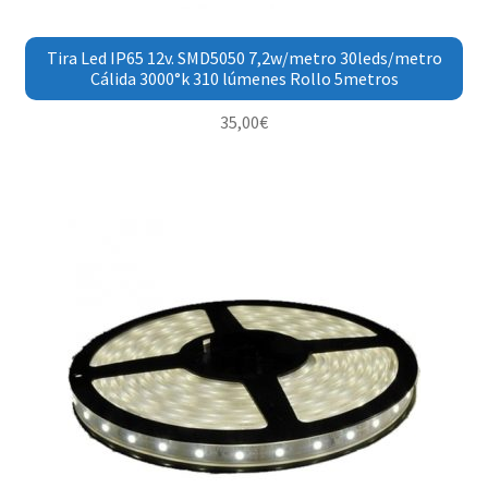
Tira Led IP65 12v. SMD5050 7,2w/metro 30leds/metro
Cálida 3000°k 310 lúmenes Rollo 5metros
35,00
€