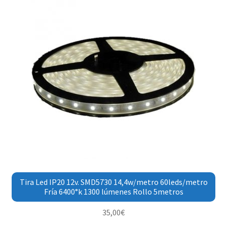
Tira Led IP20 12v. SMD5730 14,4w/metro 60leds/metro
Fría 6400°k 1300 lúmenes Rollo 5metros
35,00
€