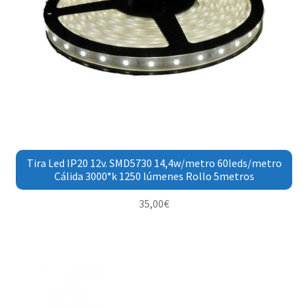
Tira Led IP20 12v. SMD5730 14,4w/metro 60leds/metro
Cálida 3000°k 1250 lúmenes Rollo 5metros
35,00
€