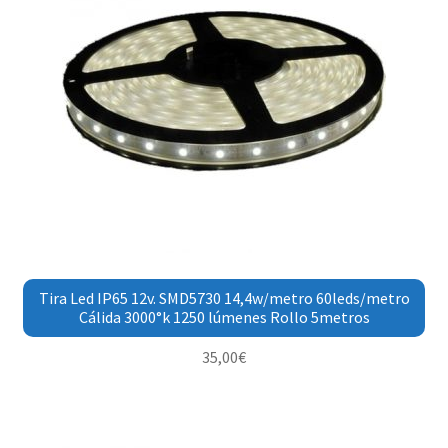
Tira Led IP65 12v. SMD5730 14,4w/metro 60leds/metro
Cálida 3000°k 1250 lúmenes Rollo 5metros
35,00
€