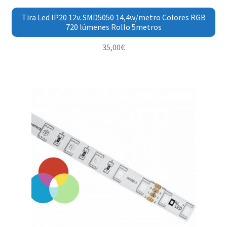
Tira Led IP20 12v. SMD5050 14,4w/metro Colores RGB
720 lúmenes Rollo 5metros
35,00
€