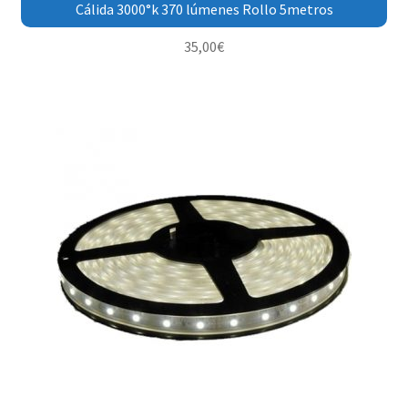
Cálida 3000°k 370 lúmenes Rollo 5metros
35,00
€