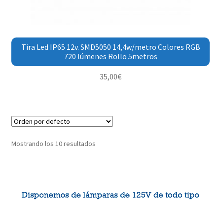
Tira Led IP65 12v. SMD5050 14,4w/metro Colores RGB
720 lúmenes Rollo 5metros
35,00
€
Mostrando los 10 resultados