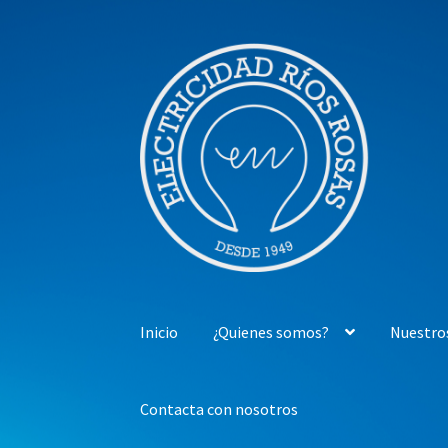
Ir
Ir
a
al
la
contenido
navegación
Inicio
¿Quienes somos?
Nuestro
Contacta con nosotros