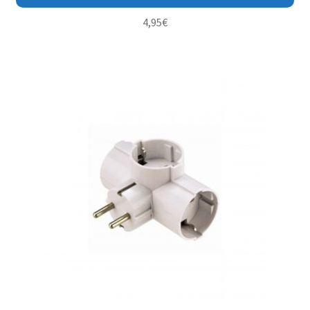
4,95
€