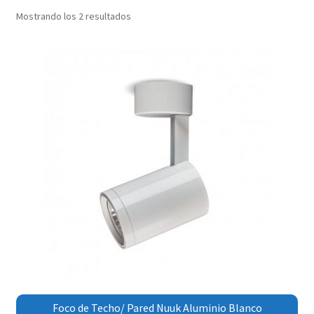
menú
Mostrando los 2 resultados
Contacta con nosotros
hijo
Foco de Techo/ Pared Nuuk Aluminio Blanco