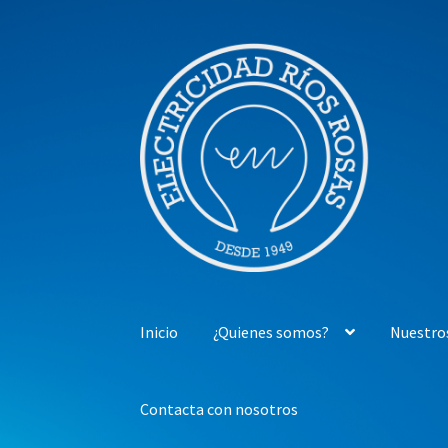
Ir
Ir
a
al
la
contenido
navegación
Inicio
¿Quienes somos?
Nuestro
Contacta con nosotros