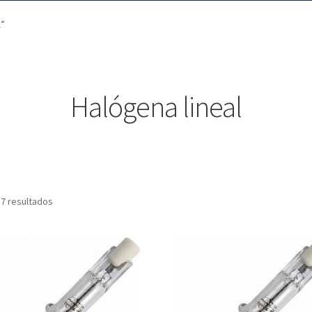
l”
Halógena lineal
 7 resultados