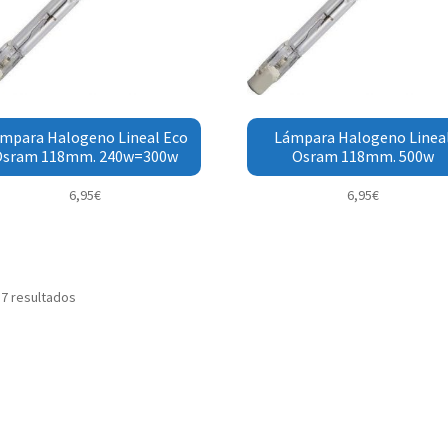
mpara Halogeno Lineal Eco
Lámpara Halogeno Linea
Osram 118mm. 240w=300w
Osram 118mm. 500w
6,95
€
6,95
€
 7 resultados