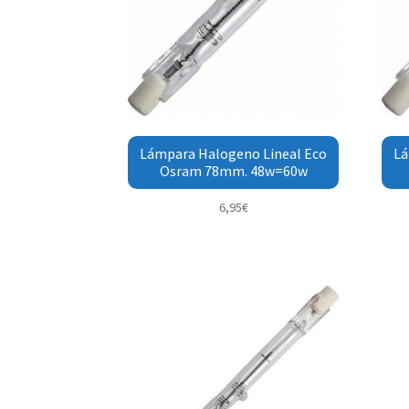
Lámpara Halogeno Lineal Eco
Lá
Osram 78mm. 48w=60w
6,95
€