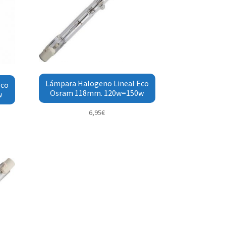
Lámpara Halogeno Lineal Eco
Eco
Osram 118mm. 120w=150w
w
6,95
€