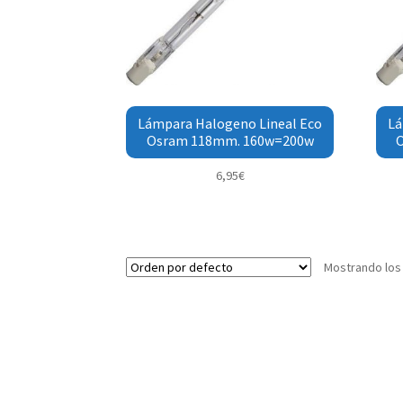
Lámpara Halogeno Lineal Eco
Lá
Osram 118mm. 160w=200w
6,95
€
Mostrando los