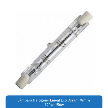
Lámpara Halogeno Lineal Eco Osram 78mm.
120w=150w