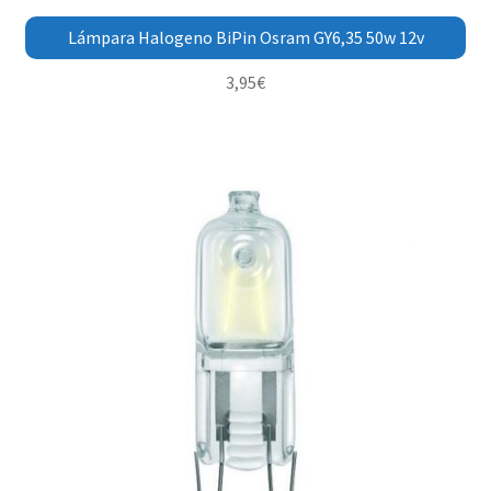
Lámpara Halogeno BiPin Osram GY6,35 50w 12v
3,95
€