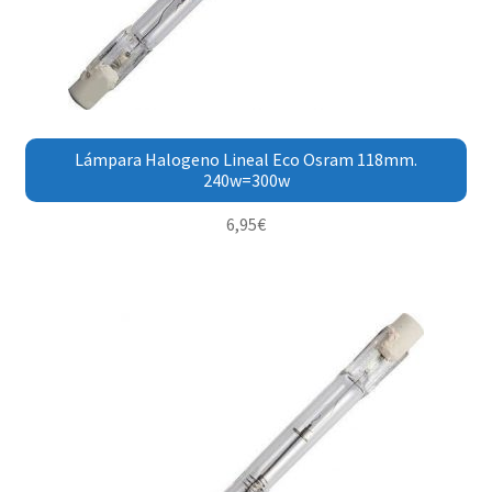
Lámpara Halogeno Lineal Eco Osram 118mm.
240w=300w
6,95
€