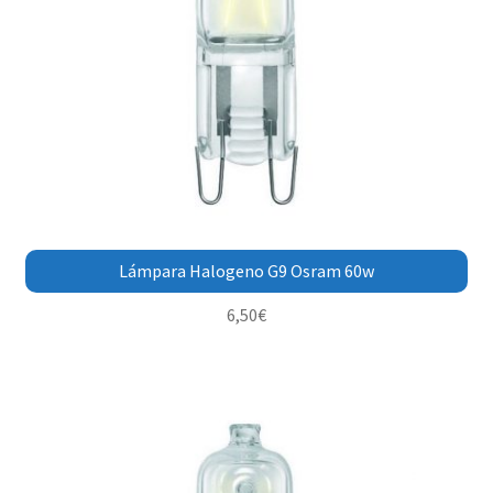
Lámpara Halogeno G9 Osram 60w
6,50
€