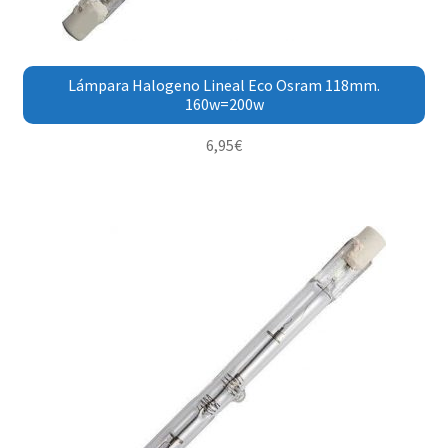
Lámpara Halogeno Lineal Eco Osram 118mm.
160w=200w
6,95
€