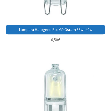
Lámpara Halogeno Eco G9 Osram 33w=40w
6,50
€