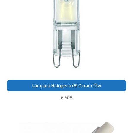
Lámpara Halogeno G9 Osram 75w
6,50
€