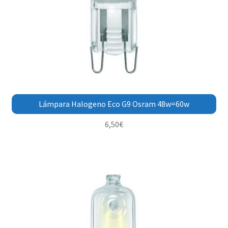
Lámpara Halogeno Eco G9 Osram 48w=60w
6,50
€