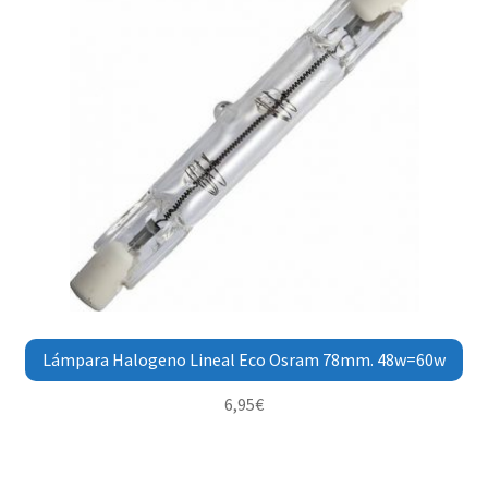
Lámpara Halogeno Lineal Eco Osram 78mm. 48w=60w
6,95
€