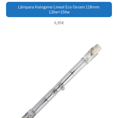
Lámpara Halogeno Lineal Eco Osram 118mm.
120w=150w
6,95
€