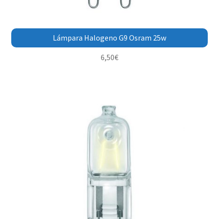
Lámpara Halogeno G9 Osram 25w
6,50
€