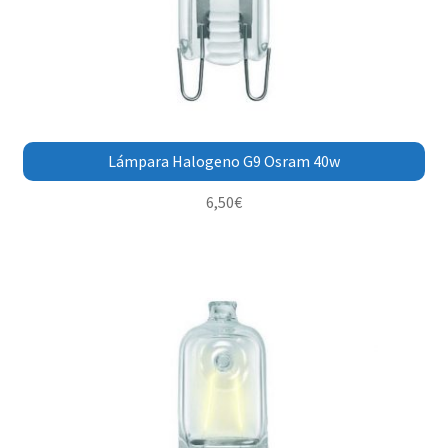
Lámpara Halogeno G9 Osram 40w
6,50
€