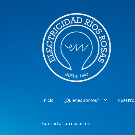
Ir
Ir
a
al
la
contenido
navegación
Inicio
¿Quienes somos?
Nuestro
Contacta con nosotros