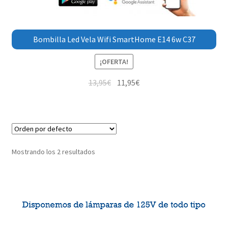
Bombilla Led Vela Wifi SmartHome E14 6w C37
¡OFERTA!
13,95
€
11,95
€
Mostrando los 2 resultados