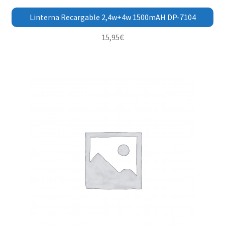
Linterna Recargable 2,4w+4w 1500mAH DP-7104
15,95
€