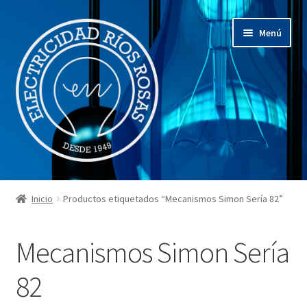
Ir
Ir
Menú
a
al
la
contenido
navegación
Inicio
Inicio
Productos etiquetados “Mecanismos Simon Sería 82”
Expandi
¿Quienes somos?
el
Mecanismos Simon Sería
menú
Expandi
Nuestros productos
hijo
el
82
menú
Expandi
Restauraciones
hijo
el