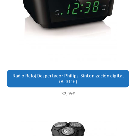
Radio Reloj Despertador Philips. Sintonización digital
(AJ3116)
32,95
€