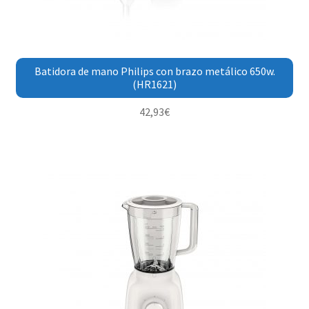
Batidora de mano Philips con brazo metálico 650w.
(HR1621)
42,93
€