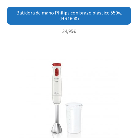
Batidora de mano Philips con brazo plástico 550w.
(HR1600)
34,95
€