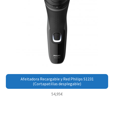
Afeitadora Recargable y Red Philips S1231
(Cortapatillas desplegable)
54,95
€