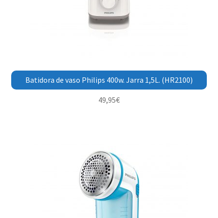
Batidora de vaso Philips 400w. Jarra 1,5L. (HR2100)
49,95
€