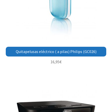
Quitapelusas eléctrico ( a pilas) Philips (GC026)
16,95
€