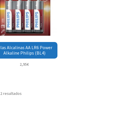
ilas Alcalinas AA LR6 Power
Alkaline Philips (BL4)
2,95
€
 2 resultados