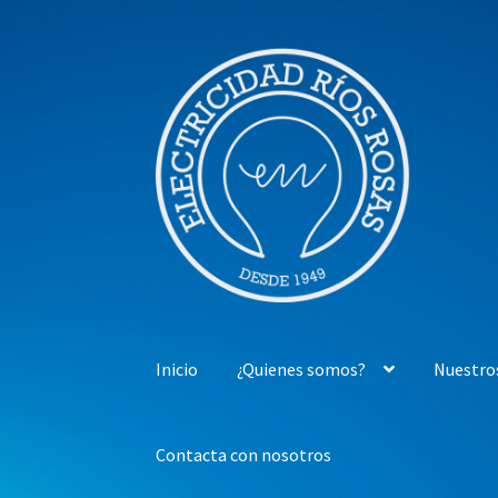
Ir
Ir
a
al
la
contenido
navegación
Inicio
¿Quienes somos?
Nuestro
Contacta con nosotros