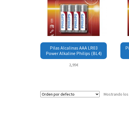
Pilas Alcalinas AAA LR03
P
Power Alkaline Philips (BL4)
2,95
€
Mostrando los