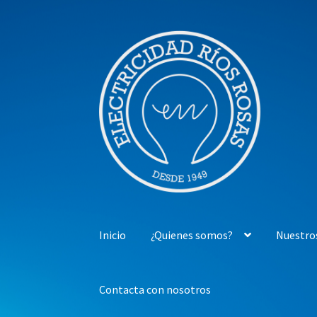
Ir
Ir
a
al
la
contenido
navegación
Inicio
¿Quienes somos?
Nuestro
Contacta con nosotros