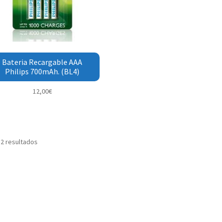
Bateria Recargable AAA
Philips 700mAh. (BL4)
12,00
€
 2 resultados