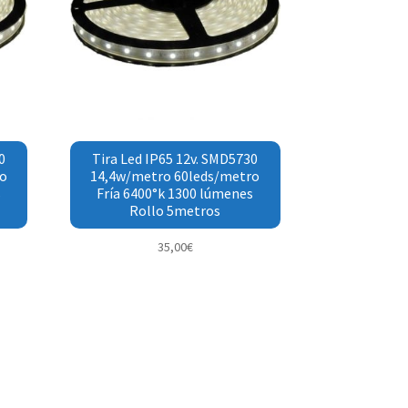
0
Tira Led IP65 12v. SMD5730
o
14,4w/metro 60leds/metro
s
Fría 6400°k 1300 lúmenes
Rollo 5metros
35,00
€