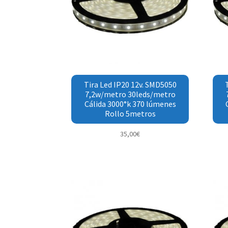
Tira Led IP20 12v. SMD5050
7,2w/metro 30leds/metro
Cálida 3000°k 370 lúmenes
Rollo 5metros
35,00
€