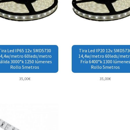
Tira Led IP65 12v. SMD5730
Tira Led IP20 12v. SMD573
4,4w/metro 60leds/metro
14,4w/metro 60leds/metr
álida 3000°k 1250 lúmenes
Fría 6400°k 1300 lúmene
Rollo 5metros
Rollo 5metros
35,00
€
35,00
€