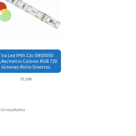
Tira Led IP65 12v. SMD5050
,4w/metro Colores RGB 720
lúmenes Rollo 5metros
35,00
€
 10 resultados