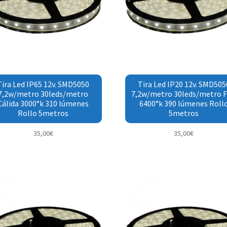
Tira Led IP65 12v. SMD5050
Tira Led IP20 12v. SMD505
7,2w/metro 30leds/metro
7,2w/metro 30leds/metro F
Cálida 3000°k 310 lúmenes
6400°k 390 lúmenes Roll
Rollo 5metros
5metros
35,00
€
35,00
€