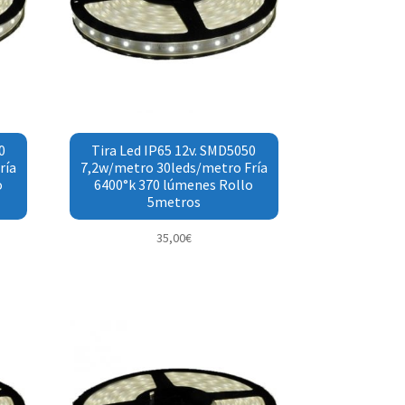
0
Tira Led IP65 12v. SMD5050
ría
7,2w/metro 30leds/metro Fría
o
6400°k 370 lúmenes Rollo
5metros
35,00
€