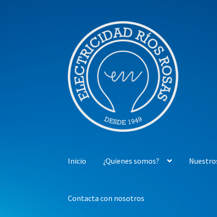
Ir
Ir
a
al
la
contenido
navegación
Inicio
¿Quienes somos?
Nuestro
Contacta con nosotros