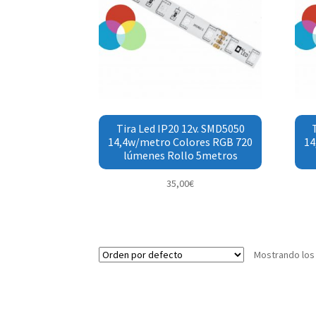
Tira Led IP20 12v. SMD5050
14,4w/metro Colores RGB 720
14
lúmenes Rollo 5metros
35,00
€
Mostrando los