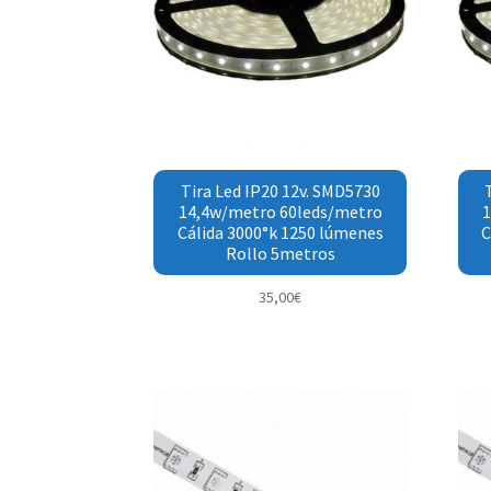
Tira Led IP20 12v. SMD5730
14,4w/metro 60leds/metro
1
Cálida 3000°k 1250 lúmenes
C
Rollo 5metros
35,00
€