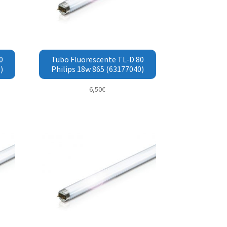
0
Tubo Fluorescente TL-D 80
)
Philips 18w 865 (63177040)
6,50
€