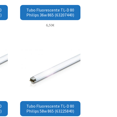
0
Tubo Fluorescente TL-D 80
)
Philips 36w 865 (63207440)
6,50
€
0
Tubo Fluorescente TL-D 80
)
Philips 58w 865 (63225840)