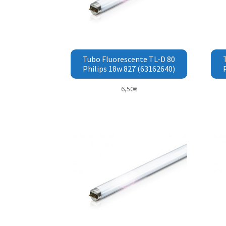
Tubo Fluorescente TL-D 80
Philips 18w 827 (63162640)
6,50
€