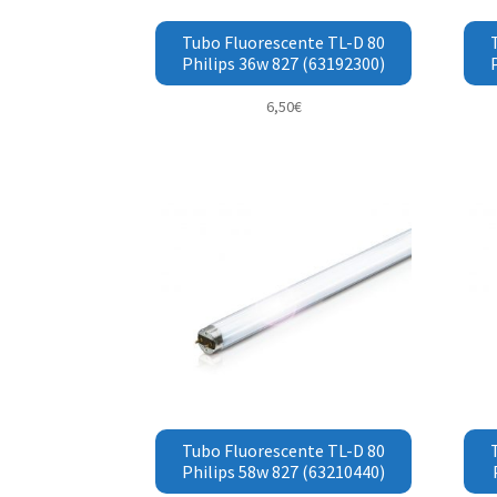
Tubo Fluorescente TL-D 80
Philips 36w 827 (63192300)
6,50
€
Tubo Fluorescente TL-D 80
Philips 58w 827 (63210440)