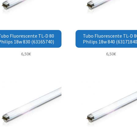
Tubo Fluorescente TL-D 80
Tubo Fluorescente TL-D 8
Philips 18w 830 (63165740)
Philips 18w 840 (63171840
6,50
€
6,50
€