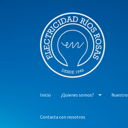
Ir
Ir
a
al
la
contenido
navegación
Inicio
¿Quienes somos?
Nuestro
Contacta con nosotros