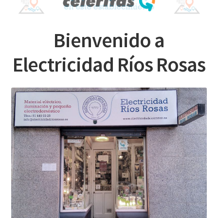
menú
Contacta con nosotros
hijo
Bienvenido a
Electricidad Ríos Rosas