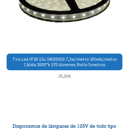
Tira Led IP20 12v. SMD5050 7,2w/metro 30leds/metro
Cálida 3000°k 370 lúmenes Rollo 5metros
35,00
€