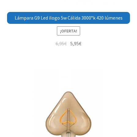
Lámpara G9 Led ilogo 5w Cálida 3000°k 420 lúmenes
¡OFERTA!
6,95
€
5,95
€