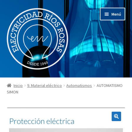
Ir
Ir
Menú
a
al
la
contenido
navegación
Inicio
Inicio
9. Material eléctrico
Automatismos
AUTOMATISMO
Expandi
SIMON
¿Quienes somos?
el
menú
Expandi
Nuestros productos
hijo
el
menú
Expandi
Restauraciones
hijo
el