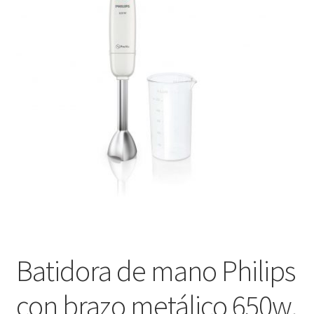
menú
Contacta con nosotros
hijo
Batidora de mano Philips
con brazo metálico 650w.