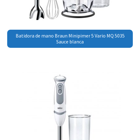
Batidora de mano Braun Minipimer 5 Vario MQ 5035
Sauce blanca