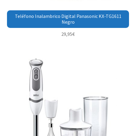
Teléfono Inalambrico Digital Panasonic KX-TG1611
Negro
29,95
€