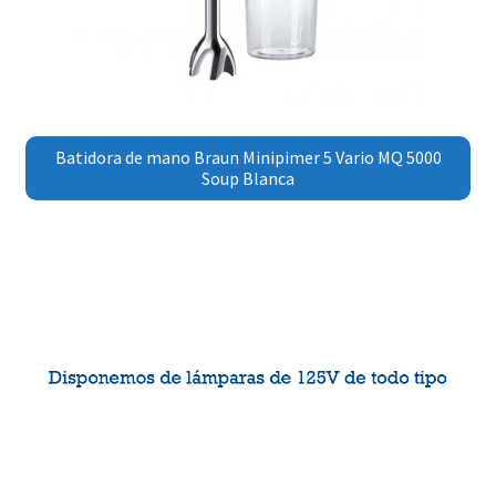
Batidora de mano Braun Minipimer 5 Vario MQ 5000
Soup Blanca