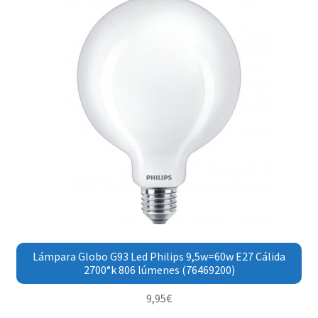
Lámpara Globo G93 Led Philips 9,5w=60w E27 Cálida
2700°k 806 lúmenes (76469200)
9,95
€