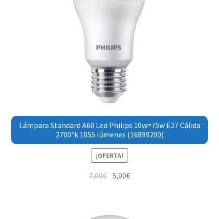
Lámpara Standard A60 Led Philips 10w=75w E27 Cálida
2700ºk 1055 lúmenes (16899200)
¡OFERTA!
7,00
€
5,00
€