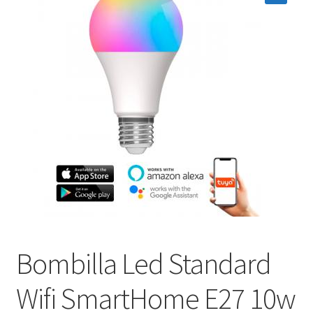
menú
Contacta con nosotros
hijo
Bombilla Led Standard
Wifi SmartHome E27 10w