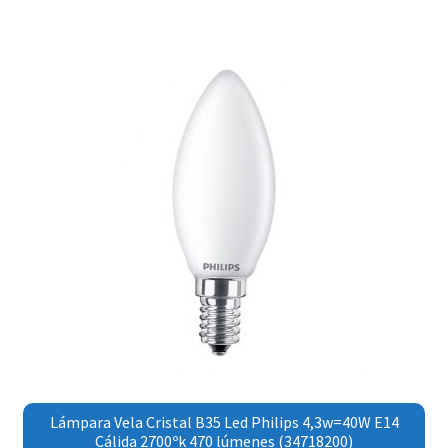
Lámpara Vela Cristal B35 Led Philips 4,3w=40W E14
Cálida 2700ºk 470 lúmenes (34718200)